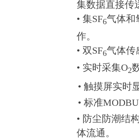
集数据直接传
•
集SF
气体和
6
作。
• 双SF
气体传
6
• 实时采集O
2
•
触摸屏实时
•
标准MODBU
•
防尘防潮结
体流通。